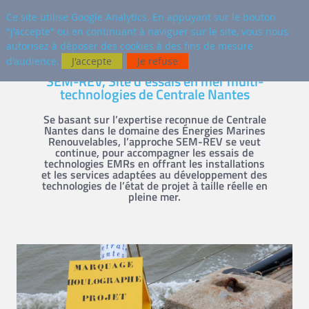
fr
AUTRES SITES
Ce site utilise Google Analytics. En appuyant sur le bouton
"j'accepte" ou en continuant à naviguer sur le site, vous nous
Reche
autorisez à déposer des cookies à des fins de mesure
d'audience.
J'accepte
Je refuse
SEM-REV, Site d'essais en mer multi-
technologies de Centrale Nantes
Se basant sur l’expertise reconnue de
Centrale
Nantes
dans le domaine des Énergies Marines
Renouvelables, l’approche SEM-REV se veut
continue, pour accompagner les essais de
technologies EMRs en offrant les installations
et les services adaptées au développement des
technologies de l’état de projet à taille réelle en
pleine mer.