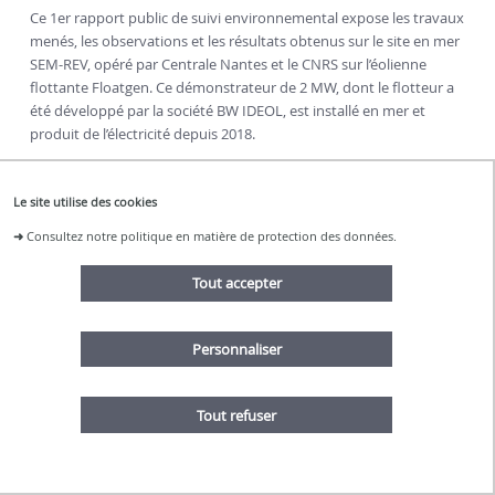
Ce 1er rapport public de suivi environnemental expose les travaux
menés, les observations et les résultats obtenus sur le site en mer
SEM-REV, opéré par Centrale Nantes et le CNRS sur l’éolienne
flottante Floatgen. Ce démonstrateur de 2 MW, dont le flotteur a
été développé par la société BW IDEOL, est installé en mer et
produit de l’électricité depuis 2018.
Le site utilise des cookies
➜
Consultez notre politique en matière de protection des données.
Tout accepter
Campagne de mesure en cours sur l’éolienne FLOATGEN
dans le cadre du projet VAMOS
Personnaliser
21 octobre 2021
Un LiDAR-nacelle, permettant de faire des mesures du vent
Tout refuser
incident a été installé en octobre 2020 sur l’éolienne flottante
Floatgen accueillie sur le site d’essais en mer de Centrale Nantes, le
SEM-REV.