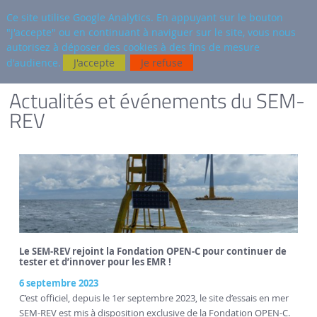
fr
AUTRES SITES
Ce site utilise Google Analytics. En appuyant sur le bouton
"j'accepte" ou en continuant à naviguer sur le site, vous nous
Reche
autorisez à déposer des cookies à des fins de mesure
d'audience.
J'accepte
Je refuse
VERSION FRANÇAISE
SEM-REV
ACTUALITÉS
Actualités et événements du SEM-
REV
Le SEM-REV rejoint la Fondation OPEN-C pour continuer de
tester et d’innover pour les EMR !
6 septembre 2023
C’est officiel, depuis le 1er septembre 2023, le site d’essais en mer
SEM-REV est mis à disposition exclusive de la Fondation OPEN-C.