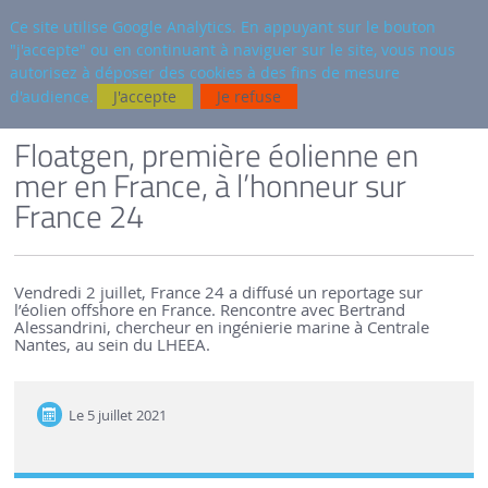
fr
AUTRES SITES
Ce site utilise Google Analytics. En appuyant sur le bouton
"j'accepte" ou en continuant à naviguer sur le site, vous nous
Reche
autorisez à déposer des cookies à des fins de mesure
d'audience.
J'accepte
Je refuse
VERSION FRANÇAISE
SEM-REV
ACTUALITÉS
Floatgen, première éolienne en
mer en France, à l’honneur sur
France 24
Vendredi 2 juillet, France 24 a diffusé un reportage sur
l’éolien offshore en France. Rencontre avec Bertrand
Alessandrini, chercheur en ingénierie marine à Centrale
Nantes, au sein du LHEEA.
Le
5 juillet 2021