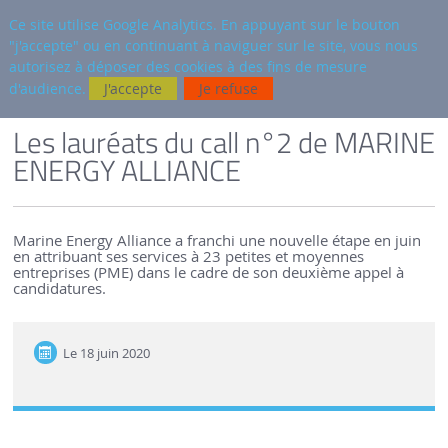
fr
AUTRES SITES
Ce site utilise Google Analytics. En appuyant sur le bouton
"j'accepte" ou en continuant à naviguer sur le site, vous nous
Reche
autorisez à déposer des cookies à des fins de mesure
d'audience.
J'accepte
Je refuse
VERSION FRANÇAISE
SEM-REV
ACTUALITÉS
Les lauréats du call n°2 de MARINE
ENERGY ALLIANCE
Marine Energy Alliance a franchi une nouvelle étape en juin
en attribuant ses services à 23 petites et moyennes
entreprises (PME) dans le cadre de son deuxième appel à
candidatures.
Le
18 juin 2020