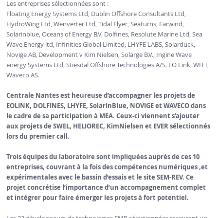
Les entreprises sélectionnées sont :
Floating Energy Systems Ltd, Dublin Offshore Consultants Ltd,
HydroWing Ltd, Wenverter Ltd, Tidal Flyer, Seaturns, Farwind,
Solarinblue, Oceans of Energy B.V, Dolfines, Resolute Marine Ltd, Sea
Wave Energy ltd, Infinities Global Limited, LHYFE LABS, Solarduck,
Novige AB, Development v Kim Nielsen, Solarge B.V., Ingine Wave
energy Systems Ltd, Stiesdal Offshore Technologies A/S, EO Link, WITT,
Waveco AS.
Centrale Nantes est heureuse d’accompagner les projets de
EOLINK, DOLFINES, LHYFE, SolarInBlue, NOVIGE et WAVECO dans
le cadre de sa participation à MEA. Ceux-ci viennent s’ajouter
aux projets de SWEL, HELIOREC, KimNielsen et EVER sélectionnés
lors du premier call.
Trois équipes du laboratoire sont impliquées auprès de ces 10
entreprises, couvrant à la fois des compétences numériques ,et
expérimentales avec le bassin d’essais et le site SEM-REV. Ce
projet concrétise l’importance d’un accompagnement complet
et intégrer pour faire émerger les projets à fort potentiel.