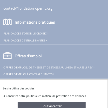
-
contact
@fondation-open-c.org
Informations pratiques
PLAN D'ACCÈS STATION LE CROISIC
PLAN D'ACCÈS CENTRALE NANTES
Offres d'emploi
OFFRES D'EMPLOIS, DE THÈSES ET DE STAGES AU LHEEA ET AU SEM-REV
OFFRES D'EMPLOI À CENTRALE NANTES
THeoREM
Le site utilise des cookies
➜
Consultez notre politique en matière de protection des données.
Le SEM-REV est un des moyens
d'essais de l'infrastructure de recherche :
Tout accepter