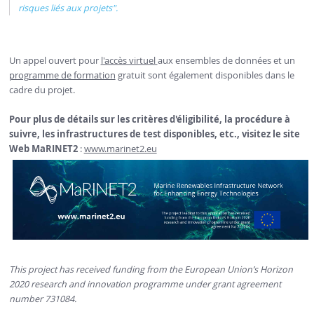
risques liés aux projets".
Un appel ouvert pour
l'accès virtuel
aux ensembles de données et un
programme de formation
gratuit sont également disponibles dans le
cadre du projet.
Pour plus de détails sur les critères d'éligibilité, la procédure à
suivre, les infrastructures de test disponibles, etc., visitez le site
Web MaRINET2
:
www.marinet2.eu
This project has received funding from the European Union’s Horizon
2020 research and innovation programme under grant agreement
number 731084.