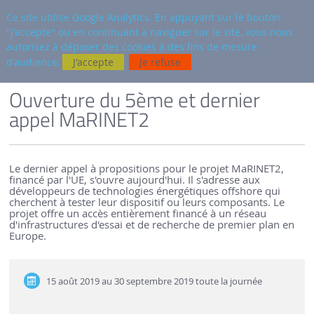
fr
AUTRES SITES
Ce site utilise Google Analytics. En appuyant sur le bouton
"j'accepte" ou en continuant à naviguer sur le site, vous nous
Reche
autorisez à déposer des cookies à des fins de mesure
d'audience.
J'accepte
Je refuse
VERSION FRANÇAISE
SEM-REV
ACTUALITÉS
Ouverture du 5ème et dernier
appel MaRINET2
Le dernier appel à propositions pour le projet MaRINET2,
financé par l'UE, s'ouvre aujourd'hui. Il s'adresse aux
développeurs de technologies énergétiques offshore qui
cherchent à tester leur dispositif ou leurs composants. Le
projet offre un accès entièrement financé à un réseau
d'infrastructures d'essai et de recherche de premier plan en
Europe.
15 août 2019 au 30 septembre 2019
toute la journée