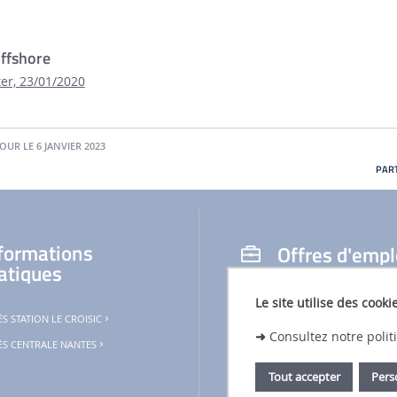
offshore
ter, 23/01/2020
JOUR LE 6 JANVIER 2023
PART
formations
Offres d'empl
atiques
OFFRES D'EMPLOIS, DE THÈSES ET
Le site utilise des cooki
LHEEA ET AU SEM-REV
S STATION LE CROISIC
➜
Consultez notre poli
OFFRES D'EMPLOI À CENTRALE N
ÈS CENTRALE NANTES
Tout accepter
Pers