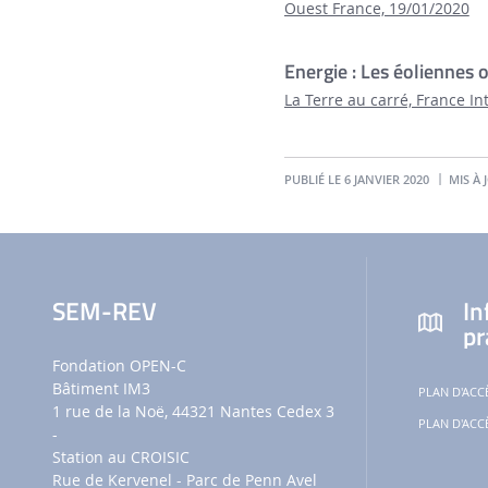
Ouest France, 19/01/2020
Energie : Les éoliennes 
La Terre au carré, France In
PUBLIÉ LE 6 JANVIER 2020
MIS À 
SEM-REV
In
pr
Fondation OPEN-C
Bâtiment IM3
PLAN D'ACCÈ
1 rue de la Noë, 44321 Nantes Cedex 3
PLAN D'ACC
-
Station au CROISIC
Rue de Kervenel - Parc de Penn Avel