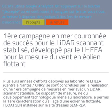
fr
AUTRES SITES
Ce site utilise Google Analytics. En appuyant sur le bouton
"j'accepte" ou en continuant à naviguer sur le site, vous nous
Reche
autorisez à déposer des cookies à des fins de mesure
d'audience.
J'accepte
Je refuse
VERSION FRANÇAISE
SEM-REV
ACTUALITÉS
1ère campagne en mer couronnée
de succès pour le LiDAR scannant
stabilisé, développé par le LHEEA
pour la mesure du vent en éolien
flottant
Plusieurs années d’efforts déployés au laboratoire LHEEA
(Centrale Nantes / CNRS) se sont concrétisés par la réalisation
d’une 1ère campagne de mesures en mer avec un LiDAR
scannant stabilisé. Ce dispositif de mesure, né du
développement technologique mené au laboratoire, a permis
la 1ère caractérisation du sillage d’une éolienne flottante,
FLOATGEN installée sur le site d’essais SEM-REV.