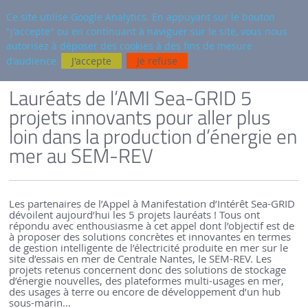
fr
AUTRES SITES
Ce site utilise Google Analytics. En appuyant sur le bouton
"j'accepte" ou en continuant à naviguer sur le site, vous nous
Reche
autorisez à déposer des cookies à des fins de mesure
d'audience.
J'accepte
Je refuse
VERSION FRANÇAISE
SEM-REV
ACTUALITÉS
Lauréats de l’AMI Sea-GRID 5
projets innovants pour aller plus
loin dans la production d’énergie en
mer au SEM-REV
Les partenaires de l’Appel à Manifestation d’Intérêt Sea-GRID
dévoilent aujourd’hui les 5 projets lauréats ! Tous ont
répondu avec enthousiasme à cet appel dont l’objectif est de
à proposer des solutions concrètes et innovantes en termes
de gestion intelligente de l’électricité produite en mer sur le
site d’essais en mer de Centrale Nantes, le SEM-REV. Les
projets retenus concernent donc des solutions de stockage
d’énergie nouvelles, des plateformes multi-usages en mer,
des usages à terre ou encore de développement d’un hub
sous-marin…